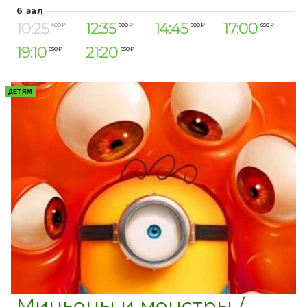
6 зал
10:25
12:35
14:45
17:00
400 ₽
500 ₽
500 ₽
650 ₽
19:10
21:20
650 ₽
650 ₽
ДЕТЯМ
Миньоны и монстры /