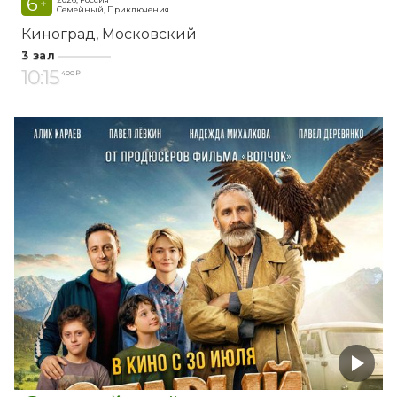
6
+
Семейный, Приключения
Киноград
Московский
3 зал
10:15
400 ₽