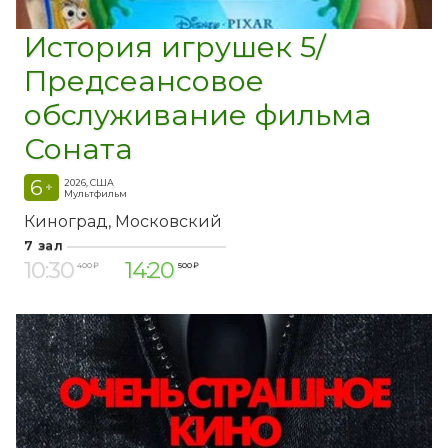
История игрушек 5/
Предсеансовое
обслуживание фильма
Соната
6
2026, США
+
Мультфильм
Киноград
Московский
7 зал
10:30
14:20
400 ₽
500 ₽