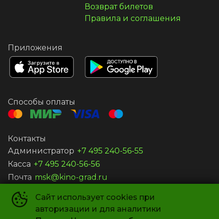
Возврат билетов
Правила и соглашения
Приложения
Способы оплаты
Контакты
Администратор
+7 495 240-56-55
Касса
+7 495 240-56-56
Почта
msk@kino-grad.ru
Сайт использует cookies при
ООО «КИНОГРАД-В»
©
2019-
2026
авторизации и для аналитики
Powered by
p24.app