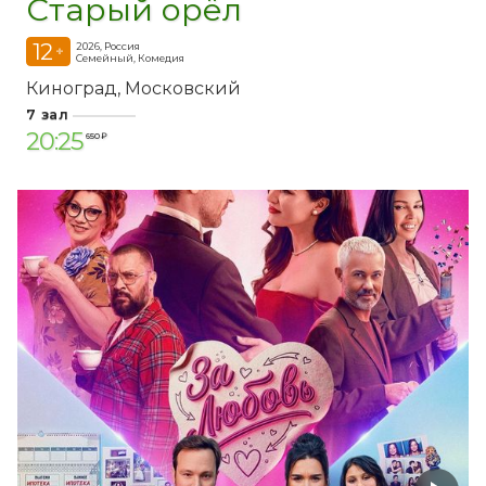
Старый орёл
12
2026, Россия
+
Семейный, Комедия
Киноград
Московский
7 зал
20:25
650 ₽