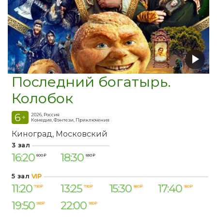
Последний богатырь.
Колобок
6
2026, Россия
+
Комедия, Фэнтези, Приключения
Киноград
Московский
3 зал
16:20
18:30
600 ₽
650 ₽
5 зал
VIP
11:20
13:25
15:30
17:40
750 ₽
750 ₽
850 ₽
950 ₽
19:50
22:00
950 ₽
950 ₽