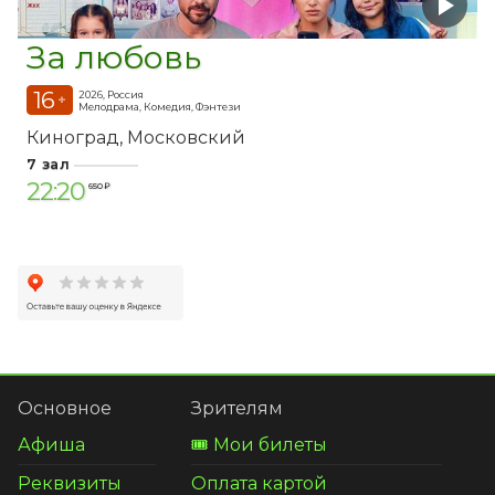
За любовь
16
2026, Россия
+
Мелодрама, Комедия, Фэнтези
Киноград
Московский
7 зал
22:20
650 ₽
Основное
Зрителям
Афиша
🎟️ Мои билеты
Реквизиты
Оплата картой