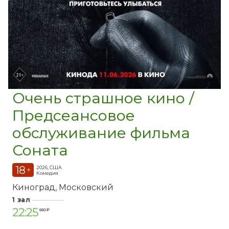
Очень страшное кино /
Предсеансовое
обслуживание фильма
Соната
18
2026, США
+
Комедия
Киноград
Московский
1 зал
22:25
650 ₽