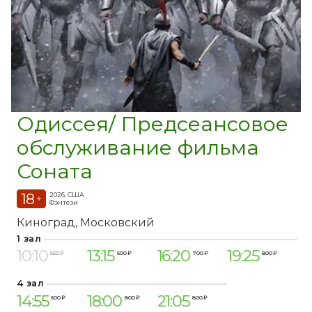
Одиссея/ Предсеансовое
обслуживание фильма
Соната
18
2026, США
+
Фэнтези
Киноград
Московский
1 зал
10:10
13:15
16:20
19:25
550 ₽
600 ₽
700 ₽
800 ₽
4 зал
14:55
18:00
21:05
600 ₽
800 ₽
800 ₽