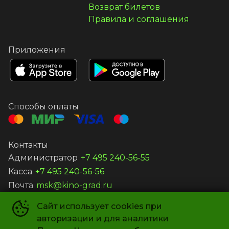
Возврат билетов
Правила и соглашения
Приложения
Способы оплаты
Контакты
Администратор
+7 495 240-56-55
Касса
+7 495 240-56-56
Почта
msk@kino-grad.ru
Сайт использует cookies при
ООО «КИНОГРАД-В»
©
2019-
2026
авторизации и для аналитики
Powered by
p24.app