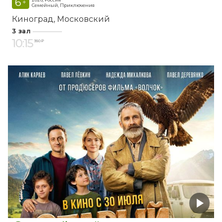
6
+
Семейный, Приключения
Киноград
Московский
3 зал
10:15
350 ₽