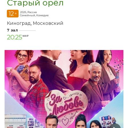
Старый орёл
12
2026, Россия
+
Семейный, Комедия
Киноград
Московский
7 зал
20:25
600 ₽