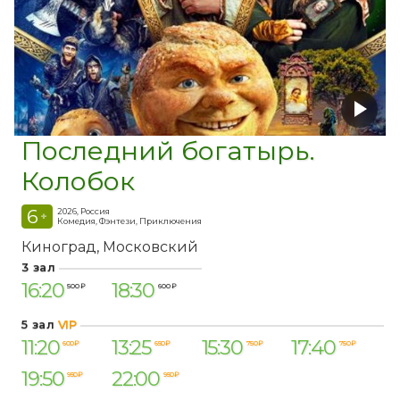
Последний богатырь.
Колобок
6
2026, Россия
+
Комедия, Фэнтези, Приключения
Киноград
Московский
3 зал
16:20
18:30
500 ₽
600 ₽
5 зал
VIP
11:20
13:25
15:30
17:40
600 ₽
650 ₽
750 ₽
750 ₽
19:50
22:00
950 ₽
950 ₽