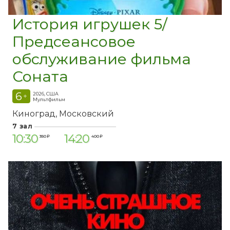
История игрушек 5/
Предсеансовое
обслуживание фильма
Соната
6
2026, США
+
Мультфильм
Киноград
Московский
7 зал
10:30
14:20
350 ₽
400 ₽