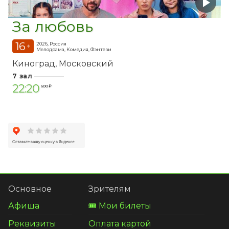
За любовь
16
2026, Россия
+
Мелодрама, Комедия, Фэнтези
Киноград
Московский
7 зал
22:20
600 ₽
Основное
Зрителям
Афиша
🎟️ Мои билеты
Реквизиты
Оплата картой