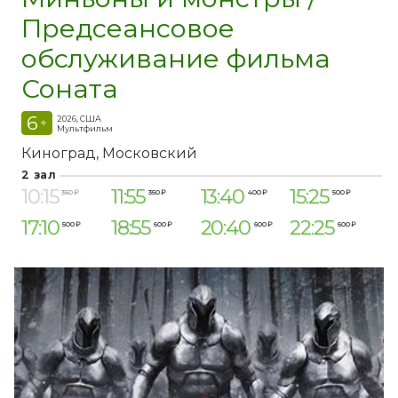
Предсеансовое
обслуживание фильма
Соната
6
2026, США
+
Мультфильм
Киноград
Московский
2 зал
10:15
11:55
13:40
15:25
350 ₽
350 ₽
400 ₽
500 ₽
17:10
18:55
20:40
22:25
500 ₽
600 ₽
600 ₽
600 ₽