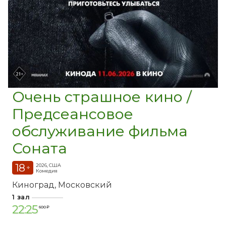
Очень страшное кино /
Предсеансовое
обслуживание фильма
Соната
18
2026, США
+
Комедия
Киноград
Московский
1 зал
22:25
600 ₽