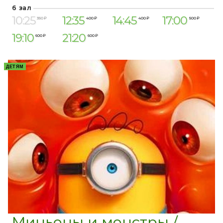
6 зал
10:25
12:35
14:45
17:00
350 ₽
400 ₽
400 ₽
500 ₽
19:10
21:20
600 ₽
600 ₽
ДЕТЯМ
Миньоны и монстры /