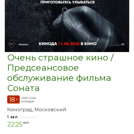
Очень страшное кино /
Предсеансовое
обслуживание фильма
Соната
18
2026, США
+
Комедия
Киноград
Московский
1 зал
22:25
650 ₽