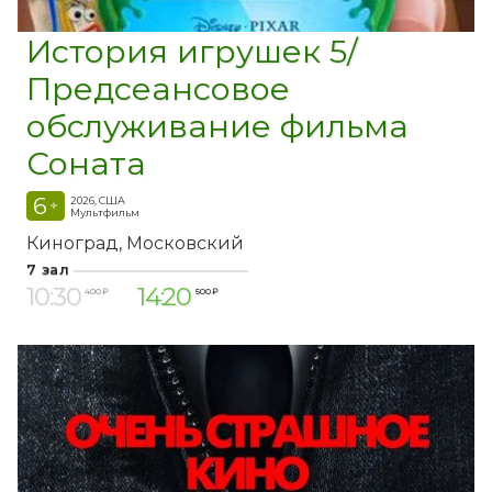
История игрушек 5/
Предсеансовое
обслуживание фильма
Соната
6
2026, США
+
Мультфильм
Киноград
Московский
7 зал
10:30
14:20
400 ₽
500 ₽