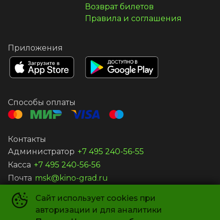
Возврат билетов
Правила и соглашения
Приложения
Способы оплаты
Контакты
Администратор
+7 495 240-56-55
Касса
+7 495 240-56-56
Почта
msk@kino-grad.ru
Сайт использует cookies при
ООО «КИНОГРАД-В»
©
2019-
2026
авторизации и для аналитики
Powered by
p24.app