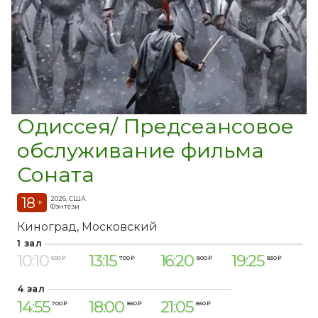
Одиссея/ Предсеансовое
обслуживание фильма
Соната
18
2026, США
+
Фэнтези
Киноград
Московский
1 зал
10:10
13:15
16:20
19:25
600 ₽
700 ₽
800 ₽
850 ₽
4 зал
14:55
18:00
21:05
700 ₽
850 ₽
850 ₽