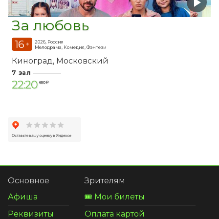
За любовь
16
2026, Россия
+
Мелодрама, Комедия, Фэнтези
Киноград
Московский
7 зал
22:20
650 ₽
Основное
Зрителям
Афиша
🎟️ Мои билеты
Реквизиты
Оплата картой