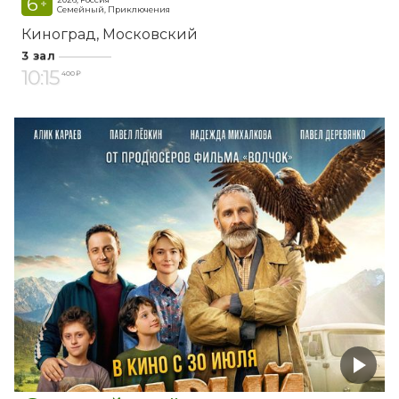
6
+
Семейный, Приключения
Киноград
Московский
3 зал
10:15
400 ₽