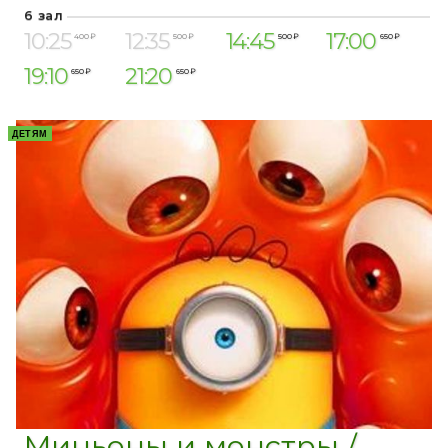
6 зал
10:25
12:35
14:45
17:00
400 ₽
500 ₽
500 ₽
650 ₽
19:10
21:20
650 ₽
650 ₽
ДЕТЯМ
Миньоны и монстры /