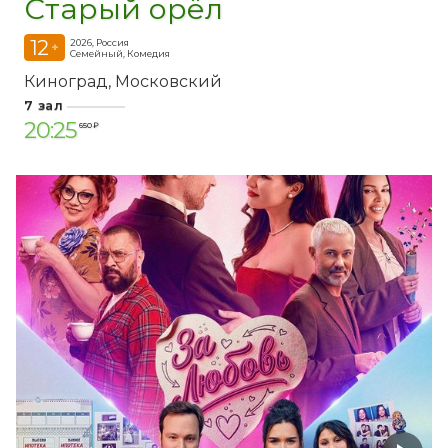
Старый орёл
12
2026, Россия
+
Семейный, Комедия
Киноград
Московский
7 зал
20:25
650 ₽