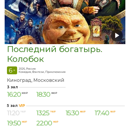
Последний богатырь.
Колобок
6
2026, Россия
+
Комедия, Фэнтези, Приключения
Киноград
Московский
3 зал
16:20
18:30
600 ₽
650 ₽
5 зал
VIP
11:20
13:25
15:30
17:40
750 ₽
750 ₽
850 ₽
950 ₽
19:50
22:00
950 ₽
950 ₽