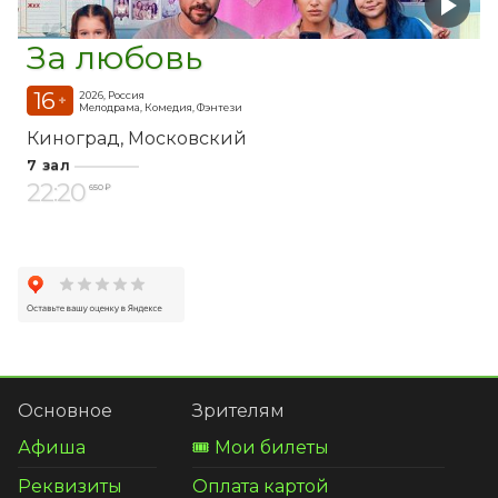
За любовь
16
2026, Россия
+
Мелодрама, Комедия, Фэнтези
Киноград
Московский
7 зал
22:20
650 ₽
Основное
Зрителям
Афиша
🎟️ Мои билеты
Реквизиты
Оплата картой