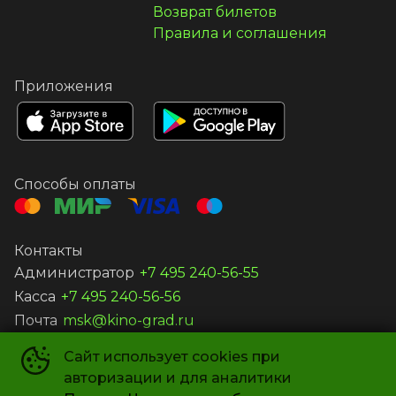
Возврат билетов
Правила и соглашения
Приложения
Способы оплаты
Контакты
Администратор
+7 495 240-56-55
Касса
+7 495 240-56-56
Почта
msk@kino-grad.ru
Сайт использует cookies при
ООО «КИНОГРАД-В»
©
2019-
2026
авторизации и для аналитики
Powered by
p24.app