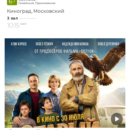
6
+
Семейный, Приключения
Киноград
Московский
3 зал
10:15
400 ₽