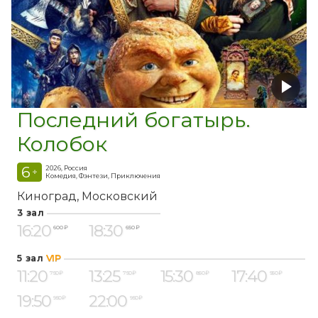
Последний богатырь.
Колобок
6
2026, Россия
+
Комедия, Фэнтези, Приключения
Киноград
Московский
3 зал
16:20
18:30
600 ₽
650 ₽
5 зал
VIP
11:20
13:25
15:30
17:40
750 ₽
750 ₽
850 ₽
950 ₽
19:50
22:00
950 ₽
950 ₽