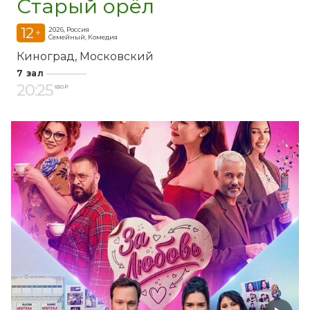
Старый орёл
12
2026, Россия
+
Семейный, Комедия
Киноград
Московский
7 зал
20:25
650 ₽