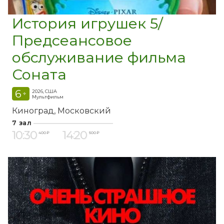
История игрушек 5/
Предсеансовое
обслуживание фильма
Соната
6
2026, США
+
Мультфильм
Киноград
Московский
7 зал
10:30
14:20
400 ₽
500 ₽