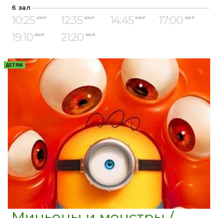
6 зал
10:25
12:35
14:45
17:00
400 ₽
500 ₽
500 ₽
650 ₽
19:10
21:20
650 ₽
650 ₽
ДЕТЯМ
Миньоны и монстры /