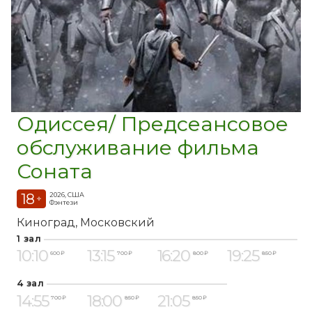
Одиссея/ Предсеансовое
обслуживание фильма
Соната
18
2026, США
+
Фэнтези
Киноград
Московский
1 зал
10:10
13:15
16:20
19:25
600 ₽
700 ₽
800 ₽
850 ₽
4 зал
14:55
18:00
21:05
700 ₽
850 ₽
850 ₽