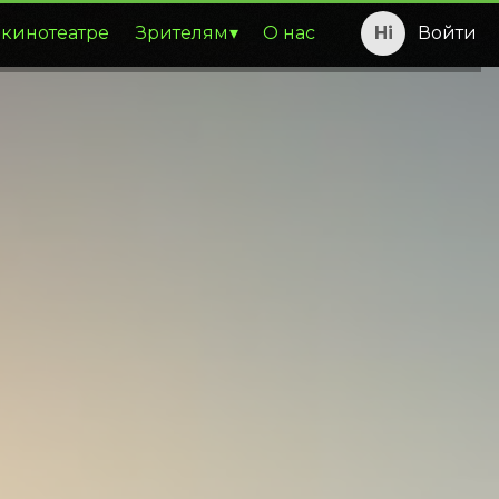
 кинотеатре
Зрителям
О нас
Войти