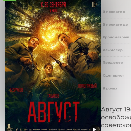
В прокате с
В прокате до
Хронометраж
Режиссер
Продюсер
Сценарист
В ролях
Август 1
освобожд
советско