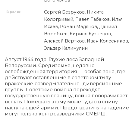
Богомолов
Сергей Безруков, Никита
В ролях
Кологривый, Павел Табаков, Илья
Исаев, Роман Мадянов, Даниил
Воробьев, Кирилл Кузнецов,
Алексей Вертков, Иван Колесников,
Эльдар Калимулин
Август 1944 года. Глухие леса Западной 
Белоруссии. Средиземье, недавно 
освобожденная территория — особая зона, где 
действуют оставленные в советском тылу 
вражеские разведывательно- диверсионные 
группы. Советские войска переходят 
государственную границу, война поворачивает 
вспять. Помешать этому может удар в спину 
наступающей армии. Предотвратить нападение 
могут только контрразведчики СМЕРШ.