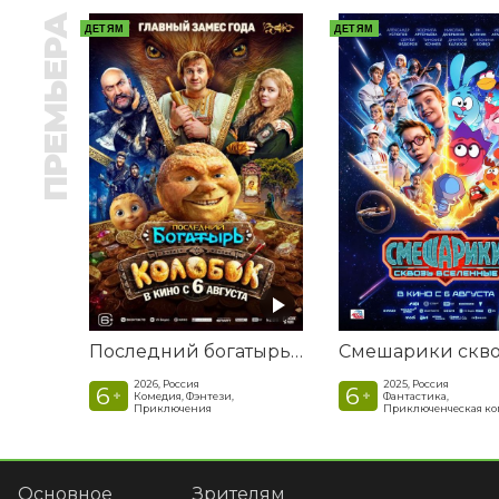
ПРЕМЬЕРА
ДЕТЯМ
ДЕТЯМ
Последний богатырь. Колобок
2026, Россия
2025, Россия
6
6
+
+
Комедия, Фэнтези,
Фантастика,
Приключения
Приключенческая к
Основное
Зрителям