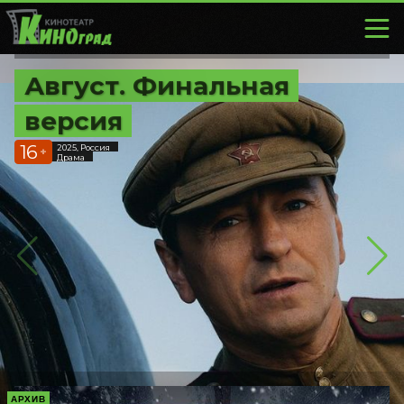
Август. Финальная
версия
16
2025, Россия
+
Драма
АРХИВ