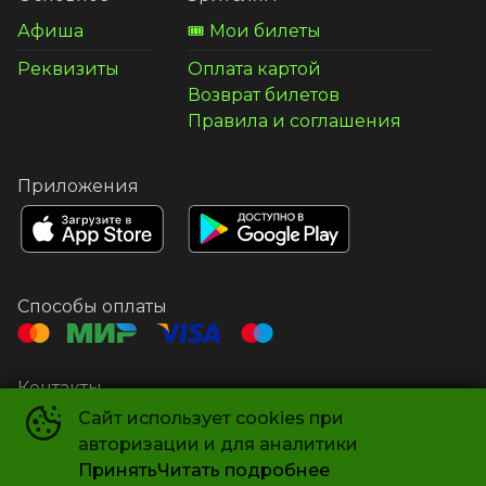
Афиша
🎟️ Мои билеты
Реквизиты
Оплата картой
Возврат билетов
Правила и соглашения
Приложения
Способы оплаты
Контакты
Администратор
+7 495 240-56-55
Сайт использует cookies при
авторизации и для аналитики
Касса
+7 495 240-56-56
Принять
Читать подробнее
Почта
msk@kino-grad.ru