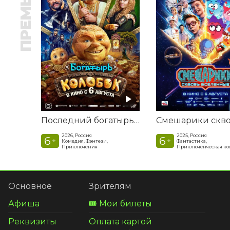
ПРЕМЬЕРА
Последний богатырь. Колобок
2026, Россия
2025, Россия
6
6
+
+
Комедия, Фэнтези,
Фантастика,
Приключения
Приключенческая к
Основное
Зрителям
Афиша
🎟️ Мои билеты
Реквизиты
Оплата картой