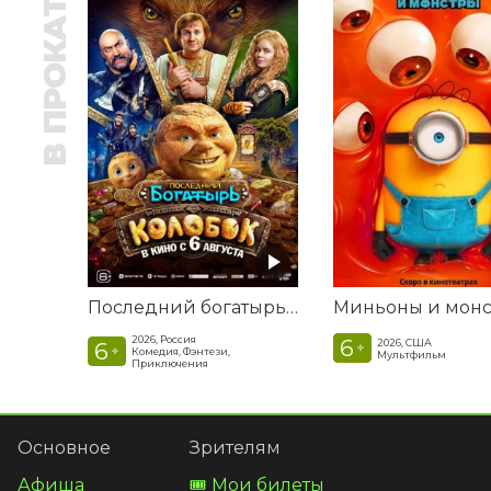
В ПРОКАТЕ
Последний богатырь. Колобок
2026, Россия
6
2026, США
6
+
+
Комедия, Фэнтези,
Мультфильм
Приключения
Основное
Зрителям
Афиша
🎟️ Мои билеты