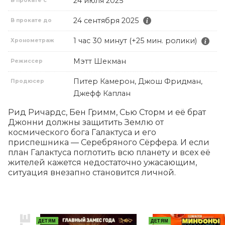
24 июля 2025
В прокате с
24 сентября 2025
В прокате до
1 час 30 минут (+25 мин. ролики)
Хронометраж
Мэтт Шекман
Режиссер
Питер Камерон, Джош Фридман,
Продюсер
Джефф Каплан
Рид Ричардс, Бен Гримм, Сью Сторм и её брат 
Джонни должны защитить Землю от 
космического бога Галактуса и его 
приспешника — Серебряного Сёрфера. И если 
план Галактуса поглотить всю планету и всех её 
жителей кажется недостаточно ужасающим, 
ситуация внезапно становится личной.
ДЕТЯМ
ДЕТЯМ