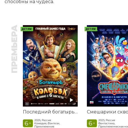
способны на чудеса.
ПРЕМЬЕРА
ДЕТЯМ
ДЕТЯМ
Последний богатырь. Колобок
2026, Россия
2025, Россия
6
6
+
+
Комедия, Фэнтези,
Фантастика,
Приключения
Приключенческая к