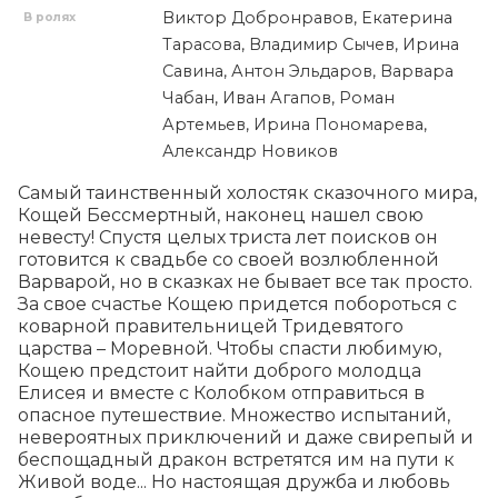
Виктор Добронравов, Екатерина
В ролях
Тарасова, Владимир Сычев, Ирина
Савина, Антон Эльдаров, Варвара
Чабан, Иван Агапов, Роман
Артемьев, Ирина Пономарева,
Александр Новиков
Самый таинственный холостяк сказочного мира, 
Кощей Бессмертный, наконец нашел свою 
невесту! Спустя целых триста лет поисков он 
готовится к свадьбе со своей возлюбленной 
Варварой, но в сказках не бывает все так просто. 
За свое счастье Кощею придется побороться с 
коварной правительницей Тридевятого 
царства – Моревной. Чтобы спасти любимую, 
Кощею предстоит найти доброго молодца 
Елисея и вместе с Колобком отправиться в 
опасное путешествие. Множество испытаний, 
невероятных приключений и даже свирепый и 
беспощадный дракон встретятся им на пути к 
Живой воде... Но настоящая дружба и любовь 