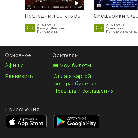
Последний богатырь. Колобок
2026, Россия
2025, Россия
6
6
+
+
Комедия, Фэнтези,
Фантастика,
Приключения
Приключенческая к
Основное
Зрителям
Афиша
🎟️ Мои билеты
Реквизиты
Оплата картой
Возврат билетов
Правила и соглашения
Приложения