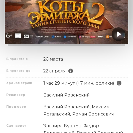
26 марта
В прокате с
22 апреля
В прокате до
1 час 29 минут (+7 мин. ролики)
Хронометраж
Василий Ровенский
Режиссер
Василий Ровенский, Максим
Продюсер
Рогальский, Роман Борисевич
Эльвира Буштец, Федор
Сценарист