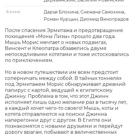
Деревянский, Василий Ровенский
Дарья Блохина, Снежана Самохина,
В ролях
Роман Курцын, Диомид Виноградов
После спасения Эрмитажа и предотвращения 
похищения «Моны Лизы» прошло два года. 
Мышь Морис мечтает о новых подвигах, 
Винсент и Клеопатра обзавелись двумя 
непоседливыми котятами и тоже истосковались 
по приключениям.

Но в новом путешествии им всем предстоит 
соперничать между собой. В тайных тоннелях 
под Эрмитажем Морис обнаруживает древний 
папирус с картой, ведущей к египетскому 
Джинну. Проблема в том, что этот Джинн 
исполняет лишь одно желание раз в тысячу лет, 
а каждый хочет чего-то своего! Мышь, коты и 
котята отправляются на поиски Джинна 
наперегонки друг с другом. В Египте они 
познакомятся с новыми друзьями и перейдут 
дорогу врагам, побывают в величественных 