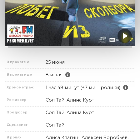
25 июня
В прокате с
8 июля
В прокате до
1 час 48 минут (+7 мин. ролики)
Хронометраж
Сол Тай, Алина Курт
Режиссер
Сол Тай, Алина Курт
Продюсер
Сол Тай
Сценарист
Алиса Клагиш, Алексей Воробьёв,
В ролях