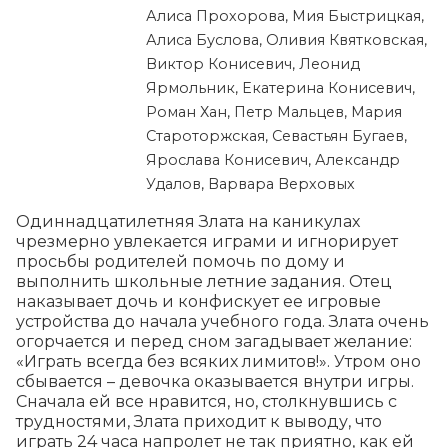
Алиса Прохорова, Мия Быстрицкая,
Алиса Буслова, Оливия Квятковская,
Виктор Конисевич, Леонид
Ярмольник, Екатерина Конисевич,
Роман Хан, Петр Мальцев, Мария
Староторжская, Севастьян Бугаев,
Ярослава Конисевич, Александр
Удалов, Варвара Верховых
Одиннадцатилетняя Злата на каникулах 
чрезмерно увлекается играми и игнорирует 
просьбы родителей помочь по дому и 
выполнить школьные летние задания. Отец 
наказывает дочь и конфискует ее игровые 
устройства до начала учебного года. Злата очень 
огорчается и перед сном загадывает желание: 
«Играть всегда без всяких лимитов!». Утром оно 
сбывается – девочка оказывается внутри игры. 
Сначала ей все нравится, но, столкнувшись с 
трудностями, Злата приходит к выводу, что 
играть 24 часа напролет не так приятно, как ей 