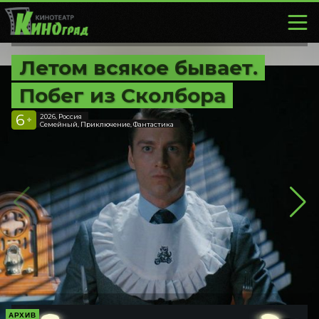
Летом всякое бывает.
Побег из Сколбора
6
2026, Россия
+
Семейный, Приключение, Фантастика
АРХИВ