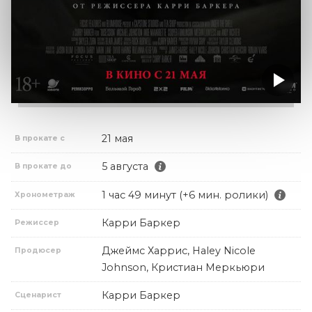
21 мая
В прокате с
5 августа
В прокате до
1 час 49 минут (+6 мин. ролики)
Хронометраж
Карри Баркер
Режиссер
Джеймс Харрис, Haley Nicole
Продюсер
Johnson, Кристиан Меркьюри
Карри Баркер
Сценарист