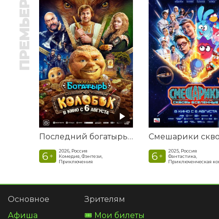
ПРЕМЬЕРА
Последний богатырь. Колобок
2026, Россия
2025, Россия
6
6
+
+
Комедия, Фэнтези,
Фантастика,
Приключения
Приключенческая к
Основное
Зрителям
Афиша
🎟️ Мои билеты