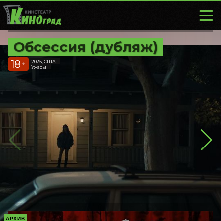
Обсессия (дубляж)
18
2025, США
+
Ужасы
АРХИВ