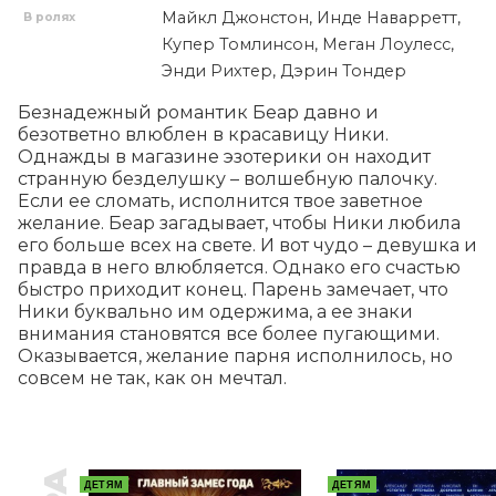
Майкл Джонстон, Инде Наварретт,
В ролях
Купер Томлинсон, Меган Лоулесс,
Энди Рихтер, Дэрин Тондер
Безнадежный романтик Беар давно и 
безответно влюблен в красавицу Ники. 
Однажды в магазине эзотерики он находит 
странную безделушку – волшебную палочку. 
Если ее сломать, исполнится твое заветное 
желание. Беар загадывает, чтобы Ники любила 
его больше всех на свете. И вот чудо – девушка и 
правда в него влюбляется. Однако его счастью 
быстро приходит конец. Парень замечает, что 
Ники буквально им одержима, а ее знаки 
внимания становятся все более пугающими. 
Оказывается, желание парня исполнилось, но 
совсем не так, как он мечтал.
ДЕТЯМ
ДЕТЯМ