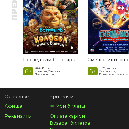
Последний богатырь. Колобок
2026, Россия
2025, Россия
6
6
+
+
Комедия, Фэнтези,
Фантастика,
Приключения
Приключенческая к
Основное
Зрителям
Афиша
🎟️ Мои билеты
Реквизиты
Оплата картой
Возврат билетов