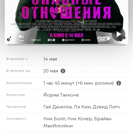
14 мая
В прокате с
20 мая
В прокате до
1 час 45 минут (+6 мин. ролики)
Хронометраж
Йорма Такконе
Режиссер
Гай Данелла, Ли Ким, Дэвид Литч
Продюсер
Ник Болл, Ник Кочер, Брайан
Сценарист
МакИлхэйни