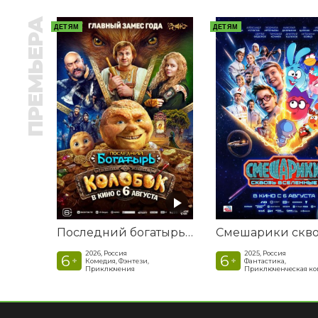
ПРЕМЬЕРА
ДЕТЯМ
ДЕТЯМ
Последний богатырь. Колобок
2026, Россия
2025, Россия
6
6
+
+
Комедия, Фэнтези,
Фантастика,
Приключения
Приключенческая к