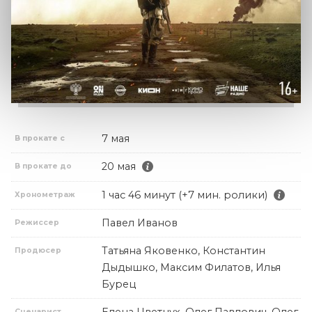
7 мая
В прокате с
20 мая
В прокате до
1 час 46 минут (+7 мин. ролики)
Хронометраж
Павел Иванов
Режиссер
Татьяна Яковенко, Константин
Продюсер
Дыдышко, Максим Филатов, Илья
Бурец
Сценарист