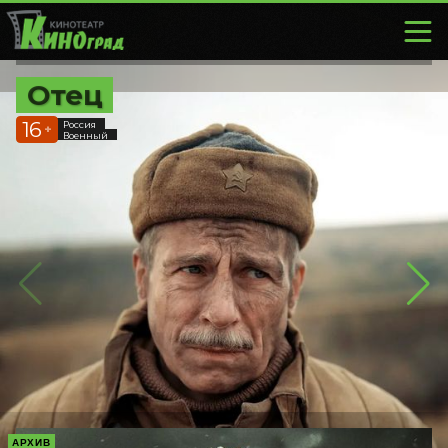
Отец
16
Россия
+
Военный
АРХИВ