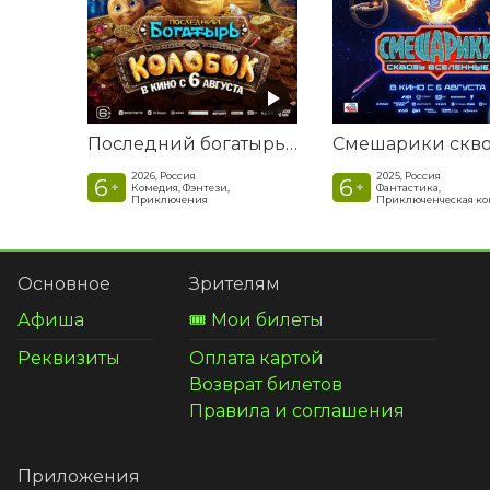
Последний богатырь. Колобок
2026, Россия
2025, Россия
6
6
+
+
Комедия, Фэнтези,
Фантастика,
Приключения
Приключенческая к
Основное
Зрителям
Афиша
🎟️ Мои билеты
Реквизиты
Оплата картой
Возврат билетов
Правила и соглашения
Приложения