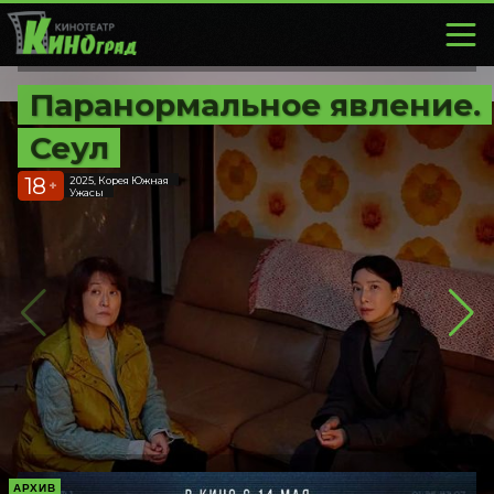
Паранормальное явление.
Сеул
18
2025, Корея Южная
+
Ужасы
АРХИВ