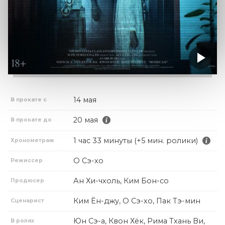
14 мая
В прокате с
20 мая
В прокате до
1 час 33 минуты (+5 мин. ролики)
Хронометраж
О Сэ-хо
Режиссер
Ан Хи-чхоль, Ким Бон-со
Продюсер
Ким Ён-джу, О Сэ-хо, Пак Тэ-мин
Сценарист
Юн Сэ-а, Квон Хёк, Рима Тхань Ви,
В ролях