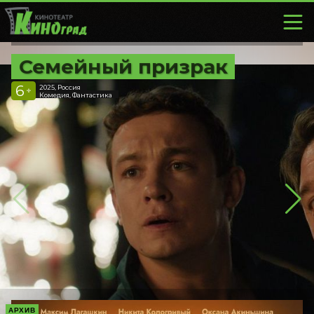
Семейный призрак
6
2025, Россия
+
Комедия, Фантастика
АРХИВ