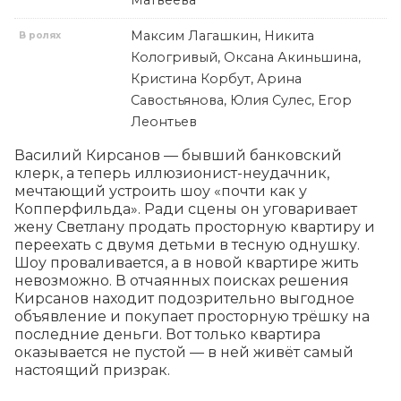
Матвеева
Максим Лагашкин, Никита
В ролях
Кологривый, Оксана Акиньшина,
Кристина Корбут, Арина
Савостьянова, Юлия Сулес, Егор
Леонтьев
Василий Кирсанов — бывший банковский 
клерк, а теперь иллюзионист-неудачник, 
мечтающий устроить шоу «почти как у 
Копперфильда». Ради сцены он уговаривает 
жену Светлану продать просторную квартиру и 
переехать с двумя детьми в тесную однушку. 
Шоу проваливается, а в новой квартире жить 
невозможно. В отчаянных поисках решения 
Кирсанов находит подозрительно выгодное 
объявление и покупает просторную трёшку на 
последние деньги. Вот только квартира 
оказывается не пустой — в ней живёт самый 
настоящий призрак.