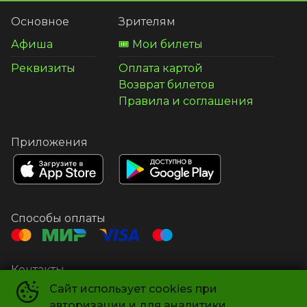
Основное
Зрителям
Афиша
🎟️ Мои билеты
Реквизиты
Оплата картой
Возврат билетов
Правила и соглашения
Приложения
Способы оплаты
Контакты
Администратор
+7 495 240-56-55
Сайт использует cookies при
авторизации и для аналитики
Касса
+7 495 240-56-56