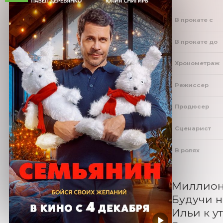
В прокате с
В прокате до
Хронометраж
Режиссер
Продюсер
Сценарист
В ролях
Миллионе
Будучи н
Ильи к y