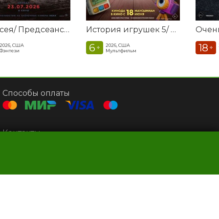
Одиссея/ Предсеансовое обслуживание фильма Соната
История игрушек 5/ Предсеансовое обслуживание фильма Соната
6
18
2026, США
2026, США
+
+
Фэнтези
Мультфильм
Способы оплаты
Контакты
Администратор
+7 495 240-56-55
Касса
+7 495 240-56-56
Почта
msk@kino-grad.ru
Powered by
p24.app