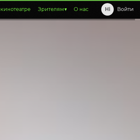
 кинотеатре
Зрителям
О нас
Войти