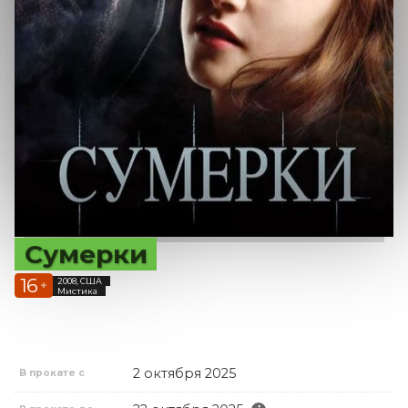
Сумерки
16
2008, США
+
Мистика
2 октября 2025
В прокате с