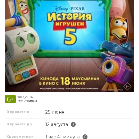
6
2026, США
+
Мультфильм
25 июня
В прокате с
12 августа
В прокате до
1 час 41 минута
Хронометраж