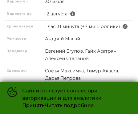
30 июля
В прокате с
12 августа
В прокате до
1 час 31 минута (+7 мин. ролики)
Хронометраж
Андрей Малай
Режиссер
Евгений Егупов, Гайк Асатрян,
Продюсер
Алексей Степанов
Софья Максимча, Тимур Акавов,
Сценарист
Дарья Петрова
Сайт использует cookies при
Ксения Бородина, Алексей Чадов,
В ролях
авторизации и для аналитики
Теона Бородина, Лея Самойлова,
Принять
Читать подробнее
Виктория Клинкова, Роза Сябитова,
Марк Бартон, Оксана Самойлова,
Олеся Судзиловская, Павел
Ворожцов