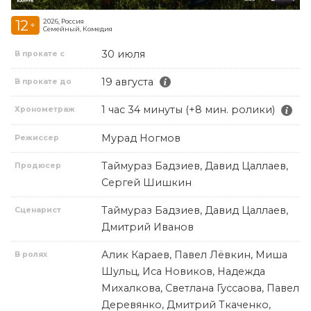
12
2026, Россия
+
Семейный, Комедия
30 июля
В прокате с
19 августа
В прокате до
1 час 34 минуты (+8 мин. ролики)
Хронометраж
Мурад Ногмов
Режиссер
Таймураз Бадзиев, Давид Цаллаев,
Продюсер
Сергей Шишкин
Таймураз Бадзиев, Давид Цаллаев,
Сценарист
Дмитрий Иванов
Алик Караев, Павел Лёвкин, Миша
В ролях
Шульц, Иса Новиков, Надежда
Михалкова, Светлана Гуссаова, Павел
Деревянко, Дмитрий Ткаченко,