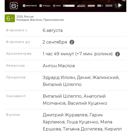
6
2026, Россия
+
Комедия, Фэнтези, Приключения
6 августа
В прокате с
2 сентября
В прокате до
1 час 49 минут (+7 мин. ролики)
Хронометраж
Антон Маслов
Режиссер
Эдуард Илоян, Денис Жалинский,
Продюсер
Виталий Шляппо
Виталий Шляппо, Анатолий
Сценарист
Молчанов, Василий Куценко
Дмитрий Журавлев, Гарик
В ролях
Харламов, Гоша Куценко, Мила
Ершова, Татьяна Догилева, Кирилл