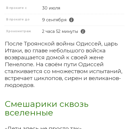
30 июля
В прокате с
9 сентября
В прокате до
2 часа 52 минуты
Хронометраж
После Троянской войны Одиссей, царь
Итаки, во главе небольшого войска
возвращается домой к своей жене
Пенелопе. На своём пути Одиссей
сталкивается со множеством испытаний,
встречает циклопов, сирен и великанов-
людоедов.
Смешарики сквозь
вселенные
«Дети здесь не просто так»