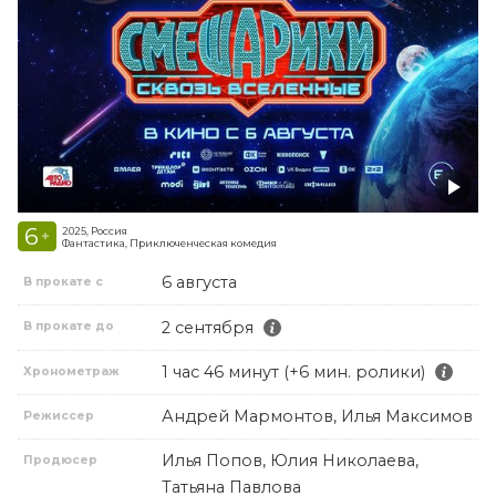
6
2025, Россия
+
Фантастика, Приключенческая комедия
6 августа
В прокате с
2 сентября
В прокате до
1 час 46 минут (+6 мин. ролики)
Хронометраж
Андрей Мармонтов, Илья Максимов
Режиссер
Илья Попов, Юлия Николаева,
Продюсер
Татьяна Павлова