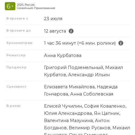
6
2026, Россия
+
Семейный, Приключения
23 июля
В прокате с
12 августа
В прокате до
1 час 36 минут (+6 мин. ролики)
Хронометраж
Анна Курбатова
Режиссер
Григорий Подземельный, Михаил
Продюсер
Курбатов, Александр Ильин
Елизавета Михайлова, Надежда
Сценарист
Гончарова, Анна Соболевская
Елисей Чучилин, София Коваленко,
В ролях
Юлия Александрова, Ян Цапник,
Валентина Мазунина, Антон
Богданов, Велимир Русаков, Михаил
Башкатов, Ольга Смирнова