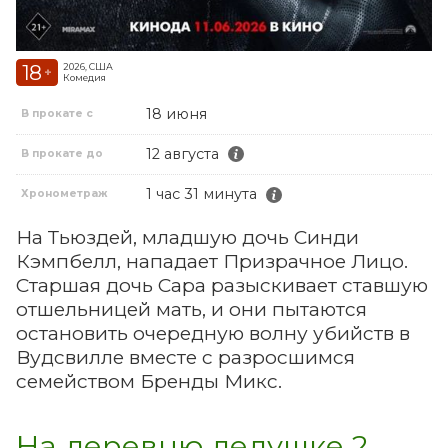
18
2026, США
+
Комедия
18 июня
В прокате с
12 августа
В прокате до
1 час 31 минута
Хронометраж
На Тьюздей, младшую дочь Синди
Кэмпбелл, нападает Призрачное Лицо.
Старшая дочь Сара разыскивает ставшую
отшельницей мать, и они пытаются
остановить очередную волну убийств в
Вудсвилле вместе с разросшимся
семейством Бренды Микс.
На деревню дедушке 2