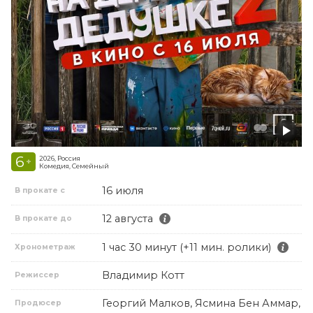
6
2026, Россия
+
Комедия, Семейный
16 июля
В прокате с
12 августа
В прокате до
1 час 30 минут (+11 мин. ролики)
Хронометраж
Владимир Котт
Режиссер
Георгий Малков, Ясмина Бен Аммар,
Продюсер